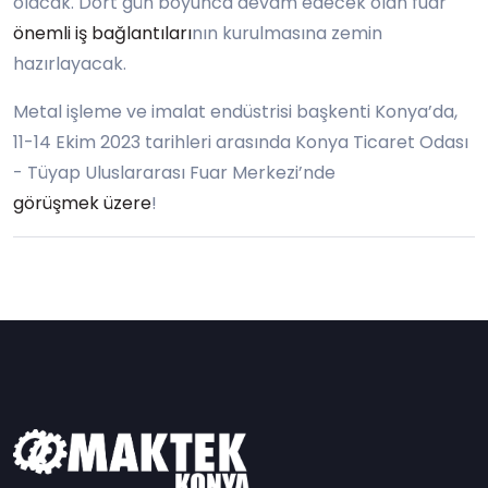
olacak. Dört gün boyunca devam edecek olan fuar
önemli iş bağlantıları
nın kurulmasına zemin
hazırlayacak.
Metal işleme ve imalat endüstrisi başkenti Konya’da,
11-14 Ekim 2023 tarihleri arasında Konya Ticaret Odası
- Tüyap Uluslararası Fuar Merkezi’nde
görüşmek üzere
!