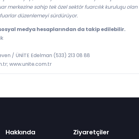
uar merkezine sahip tek özel sektör fuarcılık kuruluşu olan 
 fuarlar düzenlemeyi sürdürüyor.
sosyal medya hesaplarından da takip edilebilir.
ik
ven / ÜNİTE Edelman (533) 213 08 88
.tr
; www.unite.com.tr
Hakkında
Ziyaretçiler