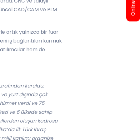
arda; CNC ve talaşlı
n güncel CAD/CAM ve PLM
le artık yalnızca bir fuar
yeni iş bağlantıları kurmak
katılımcılar hem de
tarafından kuruldu.
 ve yurt dışında çok
 hizmet verdi ve 75
rkezi ve 6 ülkede sahip
onellerden oluşan kadrosu
ika’da ilk Türk ihraç
milli katılımı organize