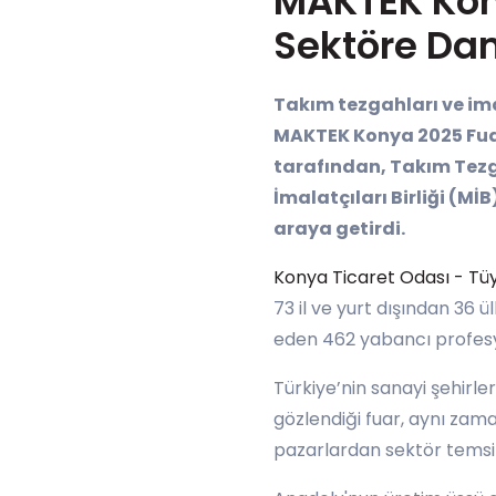
MAKTEK Kony
Sektöre Da
Takım tezgahları ve im
MAKTEK Konya 2025 Fuarı
tarafından, Takım Tezgâ
İmalatçıları Birliği (M
araya getirdi.
Konya Ticaret Odası - Tü
73 il ve yurt dışından 36 
eden 462 yabancı profesyo
Türkiye’nin sanayi şehirler
gözlendiği fuar, aynı zama
pazarlardan sektör temsilci