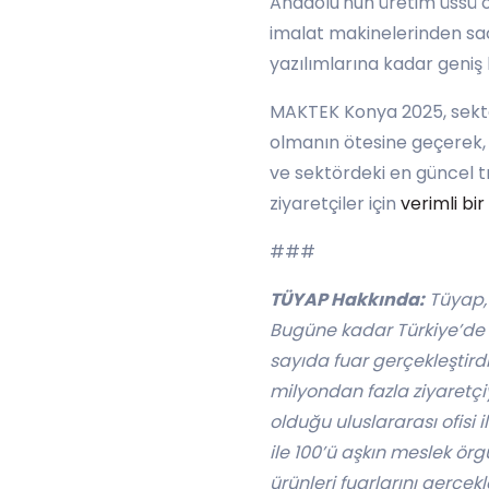
Anadolu'nun üretim üssü o
imalat makinelerinden sac
yazılımlarına kadar geniş 
MAKTEK Konya 2025, sektörde
olmanın ötesine geçerek, T
ve sektördeki en güncel t
ziyaretçiler için
verimli bi
###
TÜYAP Hakkında:
Tüyap, 
Bugüne kadar Türkiye’de f
sayıda fuar gerçekleştird
milyondan fazla ziyaretçiy
olduğu uluslararası ofisi 
ile 100’ü aşkın meslek örgü
ürünleri fuarlarını gerçek