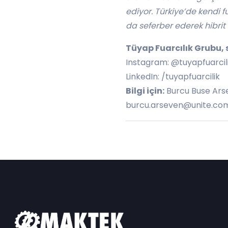
ediyor. Türkiye’de kendi f
da seferber ederek hibrit
Tüyap Fuarcılık Grubu, 
Instagram: @tuyapfuarcil
LinkedIn: /tuyapfuarcilik
Bilgi için:
Burcu Buse Arse
burcu.arseven@unite.com