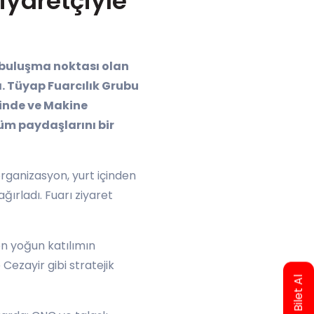
iyaretçiyle
 buluşma noktası olan
ı. Tüyap Fuarcılık Grubu
ğinde ve Makine
tüm paydaşlarını bir
organizasyon, yurt içinden
ğırladı. Fuarı ziyaret
den yoğun katılımın
Cezayir gibi stratejik
Online Bilet Al