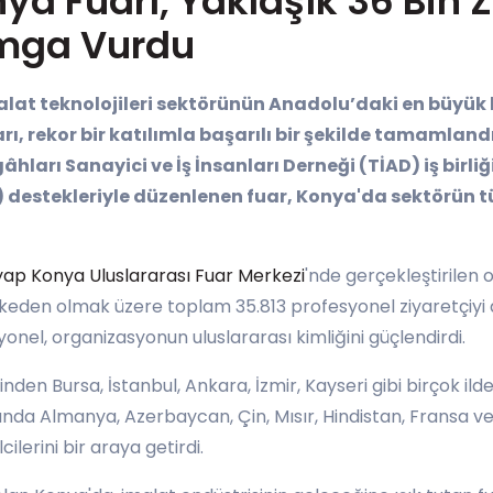
a Fuarı, Yaklaşık 36 Bin Z
mga Vurdu
alat teknolojileri sektörünün Anadolu’daki en büyük
, rekor bir katılımla başarılı bir şekilde tamamland
hları Sanayici ve İş İnsanları Derneği (TİAD) iş birli
İB) destekleriyle düzenlenen fuar, Konya'da sektörün 
yap Konya Uluslararası Fuar Merkezi
'nde gerçekleştirilen 
ülkeden olmak üzere toplam 35.813 profesyonel ziyaretçiyi a
nel, organizasyonun uluslararası kimliğini güçlendirdi.
inden Bursa, İstanbul, Ankara, İzmir, Kayseri gibi birçok il
nda Almanya, Azerbaycan, Çin, Mısır, Hindistan, Fransa ve 
lerini bir araya getirdi.