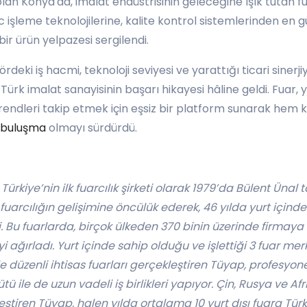
lan Konya'da, imalat endüstrisinin geleceğine ışık tutan fu
 işleme teknolojilerine, kalite kontrol sistemlerinden e
bir ürün yelpazesi sergilendi.
ki iş hacmi, teknoloji seviyesi ve yarattığı ticari sinerjiy
ürk imalat sanayisinin başarı hikayesi hâline geldi. Fuar, 
rendleri takip etmek için eşsiz bir platform sunarak hem 
r buluşma
olmayı sürdürdü.
Türkiye’nin ilk fuarcılık şirketi olarak 1979’da Bülent Ünal 
uarcılığın gelişimine öncülük ederek, 46 yılda yurt içinde
i. Bu fuarlarda, birçok ülkeden 370 binin üzerinde firmaya
i ağırladı. Yurt içinde sahip olduğu ve işlettiği 3 fuar me
ile düzenli ihtisas fuarları gerçekleştiren Tüyap, profesy
tü ile de uzun vadeli iş birlikleri yapıyor. Çin, Rusya ve Afr
leştiren Tüyap, halen yılda ortalama 10 yurt dışı fuara Türk 