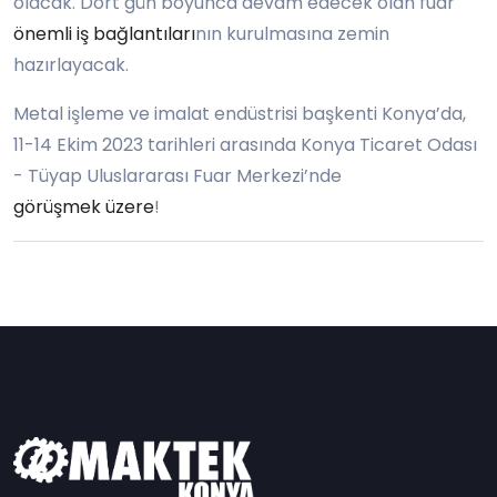
olacak. Dört gün boyunca devam edecek olan fuar
önemli iş bağlantıları
nın kurulmasına zemin
hazırlayacak.
Metal işleme ve imalat endüstrisi başkenti Konya’da,
11-14 Ekim 2023 tarihleri arasında Konya Ticaret Odası
- Tüyap Uluslararası Fuar Merkezi’nde
görüşmek üzere
!