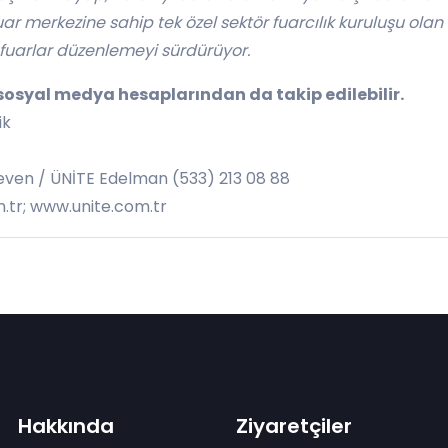
uar merkezine sahip tek özel sektör fuarcılık kuruluşu olan 
 fuarlar düzenlemeyi sürdürüyor.
sosyal medya hesaplarından da takip edilebilir.
ik
ven / ÜNİTE Edelman (533) 213 08 88
.tr
; www.unite.com.tr
Hakkında
Ziyaretçiler