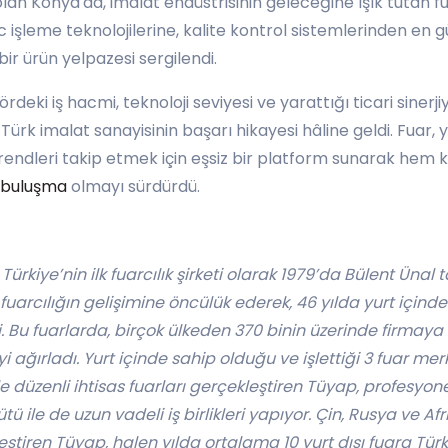
lan Konya'da, imalat endüstrisinin geleceğine ışık tutan fu
 işleme teknolojilerine, kalite kontrol sistemlerinden e
bir ürün yelpazesi sergilendi.
ki iş hacmi, teknoloji seviyesi ve yarattığı ticari sinerjiy
ürk imalat sanayisinin başarı hikayesi hâline geldi. Fuar, 
rendleri takip etmek için eşsiz bir platform sunarak hem 
r buluşma
olmayı sürdürdü.
Türkiye’nin ilk fuarcılık şirketi olarak 1979’da Bülent Ünal 
uarcılığın gelişimine öncülük ederek, 46 yılda yurt içinde
i. Bu fuarlarda, birçok ülkeden 370 binin üzerinde firmaya
i ağırladı. Yurt içinde sahip olduğu ve işlettiği 3 fuar me
ile düzenli ihtisas fuarları gerçekleştiren Tüyap, profesy
tü ile de uzun vadeli iş birlikleri yapıyor. Çin, Rusya ve Afr
leştiren Tüyap, halen yılda ortalama 10 yurt dışı fuara Türk 