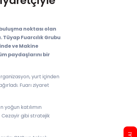
iyaretçiyle
 buluşma noktası olan
ı. Tüyap Fuarcılık Grubu
ğinde ve Makine
tüm paydaşlarını bir
organizasyon, yurt içinden
ğırladı. Fuarı ziyaret
den yoğun katılımın
Cezayir gibi stratejik