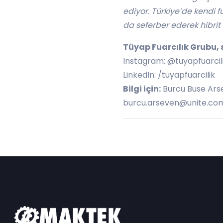
ediyor. Türkiye’de kendi f
da seferber ederek hibrit
Tüyap Fuarcılık Grubu, 
Instagram: @tuyapfuarcil
LinkedIn: /tuyapfuarcilik
Bilgi için:
Burcu Buse Arse
burcu.arseven@unite.com