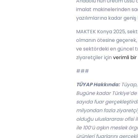
Anadolu'nun üretim üssü o
imalat makinelerinden sac
yazılımlarına kadar geniş 
MAKTEK Konya 2025, sektörde
olmanın ötesine geçerek, T
ve sektördeki en güncel t
ziyaretçiler için
verimli bi
###
TÜYAP Hakkında:
Tüyap, 
Bugüne kadar Türkiye’de f
sayıda fuar gerçekleştird
milyondan fazla ziyaretçiy
olduğu uluslararası ofisi 
ile 100’ü aşkın meslek örgü
ürünleri fuarlarını gerçek