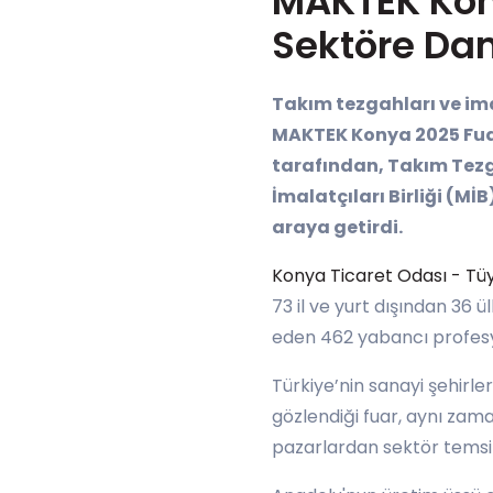
MAKTEK Kony
Sektöre Da
Takım tezgahları ve im
MAKTEK Konya 2025 Fuarı
tarafından, Takım Tezgâ
İmalatçıları Birliği (M
araya getirdi.
Konya Ticaret Odası - Tü
73 il ve yurt dışından 36 
eden 462 yabancı profesyo
Türkiye’nin sanayi şehirler
gözlendiği fuar, aynı zama
pazarlardan sektör temsilci