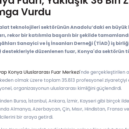
a Fuarı, Yaklaşık 36 Bin Z
mga Vurdu
alat teknolojileri sektörünün Anadolu’daki en büyük
, rekor bir katılımla başarılı bir şekilde tamamland
hları Sanayici ve İş İnsanları Derneği (TİAD) iş birli
İB) destekleriyle düzenlenen fuar, Konya'da sektörün 
yap Konya Uluslararası Fuar Merkezi
'nde gerçekleştirilen 
ülkeden olmak üzere toplam 35.813 profesyonel ziyaretçiyi a
nel, organizasyonun uluslararası kimliğini güçlendirdi.
inden Bursa, İstanbul, Ankara, İzmir, Kayseri gibi birçok il
nda Almanya, Azerbaycan, Çin, Mısır, Hindistan, Fransa ve 
lerini bir araya getirdi.