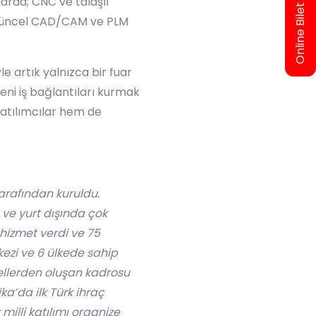
Online Bilet Al
arda; CNC ve talaşlı
n güncel CAD/CAM ve PLM
le artık yalnızca bir fuar
yeni iş bağlantıları kurmak
katılımcılar hem de
tarafından kuruldu.
 ve yurt dışında çok
 hizmet verdi ve 75
rkezi ve 6 ülkede sahip
onellerden oluşan kadrosu
ika’da ilk Türk ihraç
milli katılımı organize